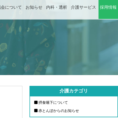
誠会について
お知らせ
内科・透析
介護サービス
採用情報
ABOUT
NEWS
DIALYSIS
CARE
RECRUIT
介護カテゴリ
摂食嚥下について
赤とんぼからのお知らせ