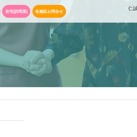
仁
在宅(訪問系)
各施設お問合せ