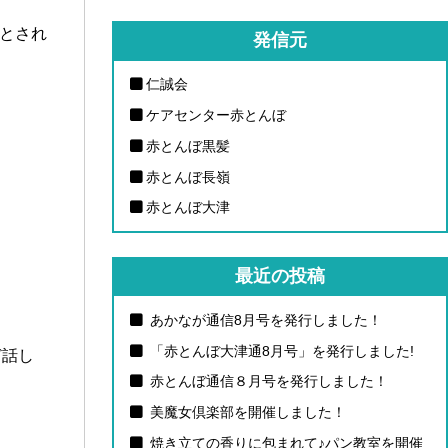
きとされ
発信元
仁誠会
ケアセンター赤とんぼ
赤とんぼ黒髪
赤とんぼ長嶺
赤とんぼ大津
最近の投稿
あかなが通信8月号を発行しました！
「赤とんぼ大津通8月号」を発行しました!
ど話し
赤とんぼ通信８月号を発行しました！
美魔女倶楽部を開催しました！
焼き立ての香りに包まれて♪パン教室を開催