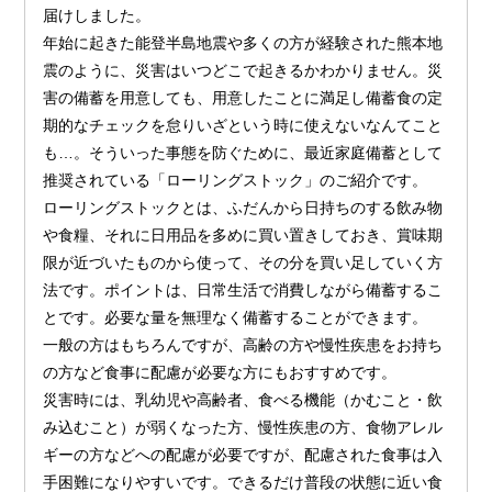
届けしました。
年始に起きた能登半島地震や多くの方が経験された熊本地
震のように、災害はいつどこで起きるかわかりません。災
害の備蓄を用意しても、用意したことに満足し備蓄食の定
期的なチェックを怠りいざという時に使えないなんてこと
も…。そういった事態を防ぐために、最近家庭備蓄として
推奨されている「ローリングストック」のご紹介です。
ローリングストックとは、ふだんから日持ちのする飲み物
や食糧、それに日用品を多めに買い置きしておき、賞味期
限が近づいたものから使って、その分を買い足していく方
法です。ポイントは、日常生活で消費しながら備蓄するこ
とです。必要な量を無理なく備蓄することができます。
一般の方はもちろんですが、高齢の方や慢性疾患をお持ち
の方など食事に配慮が必要な方にもおすすめです。
災害時には、乳幼児や高齢者、食べる機能（かむこと・飲
み込むこと）が弱くなった方、慢性疾患の方、食物アレル
ギーの方などへの配慮が必要ですが、配慮された食事は入
手困難になりやすいです。できるだけ普段の状態に近い食