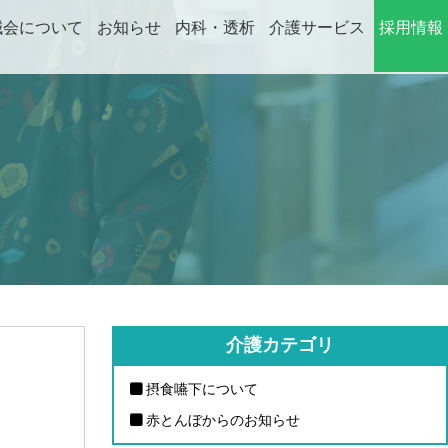
誠会について
お知らせ
内科・透析
介護サービス
採用情報
ABOUT
NEWS
DIALYSIS
CARE
RECRUIT
介護カテゴリ
摂食嚥下について
赤とんぼからのお知らせ