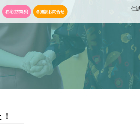
仁
在宅(訪問系)
各施設お問合せ
た！