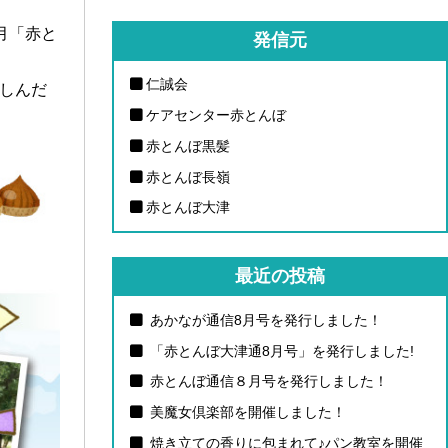
月「赤と
発信元
仁誠会
楽しんだ
ケアセンター赤とんぼ
赤とんぼ黒髪
赤とんぼ長嶺
赤とんぼ大津
最近の投稿
あかなが通信8月号を発行しました！
「赤とんぼ大津通8月号」を発行しました!
赤とんぼ通信８月号を発行しました！
美魔女倶楽部を開催しました！
焼き立ての香りに包まれて♪パン教室を開催