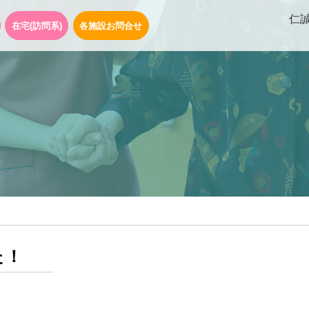
仁
在宅(訪問系)
各施設お問合せ
た！