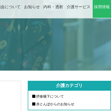
誠会について
お知らせ
内科・透析
介護サービス
採用情報
ABOUT
NEWS
DIALYSIS
CARE
RECRUIT
介護カテゴリ
摂食嚥下について
赤とんぼからのお知らせ