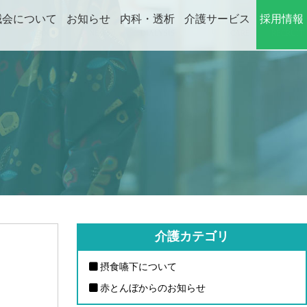
誠会について
お知らせ
内科・透析
介護サービス
採用情報
ABOUT
NEWS
DIALYSIS
CARE
RECRUIT
介護カテゴリ
摂食嚥下について
赤とんぼからのお知らせ