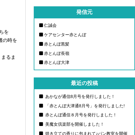
発信元
仁誠会
ちを
ケアセンター赤とんぼ
穫の時を
赤とんぼ黒髪
赤とんぼ長嶺
、まるま
赤とんぼ大津
最近の投稿
あかなが通信8月号を発行しました！
「赤とんぼ大津通8月号」を発行しました!
赤とんぼ通信８月号を発行しました！
美魔女倶楽部を開催しました！
焼き立ての香りに包まれて♪パン教室を開催