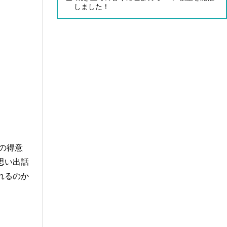
しました！
の得意
思い出話
れるのか