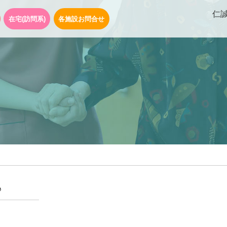
仁
在宅(訪問系)
各施設お問合せ
♪