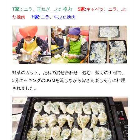
T家：
ニラ、玉ねぎ、ぶた挽肉
S家:
キャベツ、ニラ、ぶ
た挽肉
H家:
ニラ、牛ぶた挽肉
野菜のカット、たねの混ぜ合わせ、包む、焼くの工程で、
3分クッキングのBGMを流しながら皆さん楽しそうに料理
されました。