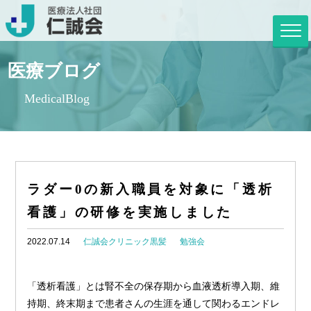
医療ブログ
MedicalBlog
ラダー0の新入職員を対象に「透析
看護」の研修を実施しました
2022.07.14
仁誠会クリニック黒髪
勉強会
「透析看護」とは腎不全の保存期から血液透析導入期、維
持期、終末期まで患者さんの生涯を通して関わるエンドレ