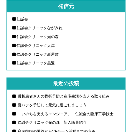
発信元
仁誠会
仁誠会クリニックながみね
仁誠会クリニック光の森
仁誠会クリニック大津
仁誠会クリニック新屋敷
仁誠会クリニック黒髪
最近の投稿
透析患者さんの骨折予防と在宅生活を支える取り組み
夏バテを予防して元気に過ごしましょう
「いのちを支えるエンジニア」―仁誠会の臨床工学技士―
仁誠会クリニック光の森 新入職員紹介
穿刺技術の習得からVAチーム活動までの歩み