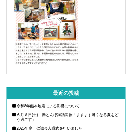
最近の投稿
令和8年熊本地震による影響について
６月６日(土) 赤とんぼ講話開催「ますます暑くなる夏をど
う過ごす」
2026年度 仁誠会入職式を行いました！