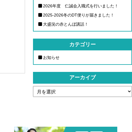
2026年度 仁誠会入職式を行いました！
2025-2026冬のDT便りが届きました！
大盛況の赤とんぼ講話！
カテゴリー
お知らせ
アーカイブ