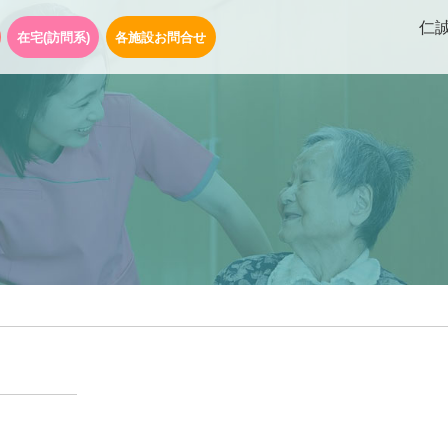
仁
在宅(訪問系)
各施設お問合せ