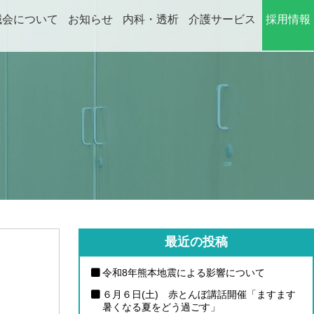
誠会について
お知らせ
内科・透析
介護サービス
採用情報
ABOUT
NEWS
DIALYSIS
CARE
RECRUIT
最近の投稿
令和8年熊本地震による影響について
６月６日(土) 赤とんぼ講話開催「ますます
暑くなる夏をどう過ごす」