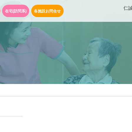
仁
在宅(訪問系)
各施設お問合せ