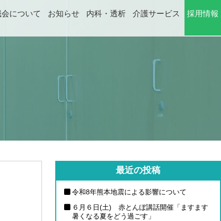
誠会について
お知らせ
内科・透析
介護サービス
採用情報
ABOUT
NEWS
DIALYSIS
CARE
RECRUIT
最近の投稿
令和8年熊本地震による影響について
６月６日(土) 赤とんぼ講話開催「ますます
暑くなる夏をどう過ごす」