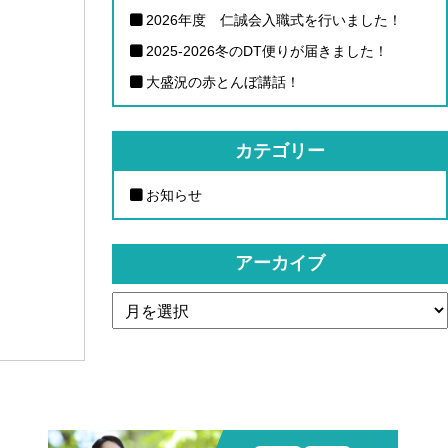
2026年度 仁誠会入職式を行いました！
2025-2026冬のDT便りが届きました！
大盛況の赤とんぼ講話！
カテゴリー
お知らせ
アーカイブ