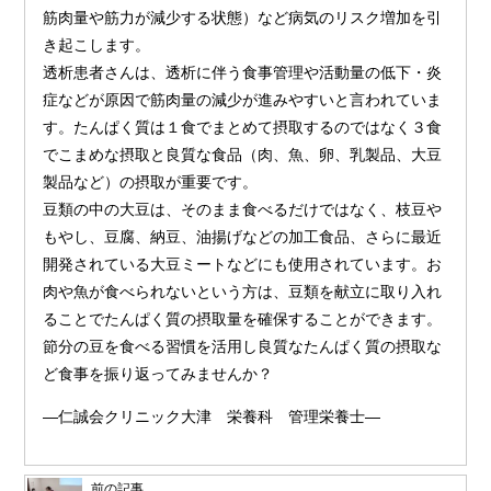
筋肉量や筋力が減少する状態）など病気のリスク増加を引
き起こします。
透析患者さんは、透析に伴う食事管理や活動量の低下・炎
症などが原因で筋肉量の減少が進みやすいと言われていま
す。たんぱく質は１食でまとめて摂取するのではなく３食
でこまめな摂取と良質な食品（肉、魚、卵、乳製品、大豆
製品など）の摂取が重要です。
豆類の中の大豆は、そのまま食べるだけではなく、枝豆や
もやし、豆腐、納豆、油揚げなどの加工食品、さらに最近
開発されている大豆ミートなどにも使用されています。お
肉や魚が食べられないという方は、豆類を献立に取り入れ
ることでたんぱく質の摂取量を確保することができます。
節分の豆を食べる習慣を活用し良質なたんぱく質の摂取な
ど食事を振り返ってみませんか？
―仁誠会クリニック大津 栄養科 管理栄養士―
前の記事