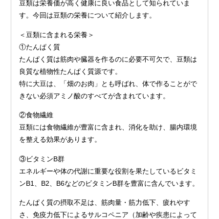
豆類は栄養価が高く健康に良い食品として知られていま
す。今回は豆類の栄養について紹介します。
＜豆類に含まれる栄養＞
①たんぱく質
たんぱく質は筋肉や臓器を作るのに必要不可欠で、豆類は
良質な植物性たんぱく質源です。
特に大豆は、「畑のお肉」とも呼ばれ、体で作ることがで
きない必須アミノ酸のすべてが含まれています。
②食物繊維
豆類には食物繊維が豊富に含まれ、消化を助け、腸内環境
を整える効果があります。
③ビタミンB群
エネルギーや体の代謝に重要な役割を果たしているビタミ
ンB1、B2、B6などのビタミンB群を豊富に含んでいます。
たんぱく質の摂取不足は、筋肉量・筋力低下、疲れやす
さ、免疫力低下によるサルコペニア（加齢や疾患によって