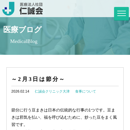
医療ブログ
MedicalBlog
～2月3日は節分～
2026.02.14
仁誠会クリニック大津
食事について
節分に行う豆まきは日本の伝統的な行事の1つです。豆ま
きは邪気を払い、福を呼び込むために、炒った豆をまく風
習です。