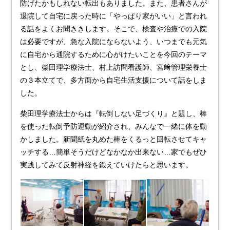
防げたかもしれない転出もありました。また、患者さんが
退院して自宅に戻った時に「やっぱり家がいい」と言われ
る話をよくお聞ききします。そこで、検査や治療での入院
は必要ですが、急な入院にならないよう、いつまでも元気
に自宅から通院するために心がけたいことを今回のテーマ
とし、柴田理学療法士、村上訪問看護師、宮﨑管理栄養士
の３本立てで、多方面から自宅生活支援について話をしま
した。
柴田理学療法士からは『転倒しない足づくり』と題し、棒
を使った転倒予防運動が紹介され、みんなで一緒に体を動
かしました。新聞紙を丸めた棒をくるっと回転させてキャ
ッチする…簡単そうだけどなかなか出来ない…家でもぜひ
実践してみて反射神経を鍛えていけたらと思います。