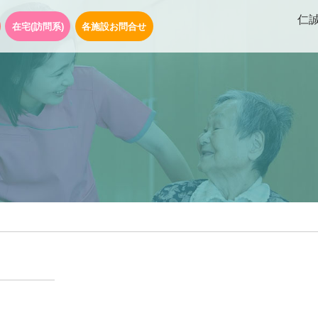
仁
在宅(訪問系)
各施設お問合せ