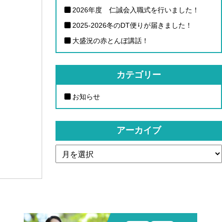
2026年度 仁誠会入職式を行いました！
2025-2026冬のDT便りが届きました！
大盛況の赤とんぼ講話！
カテゴリー
お知らせ
アーカイブ