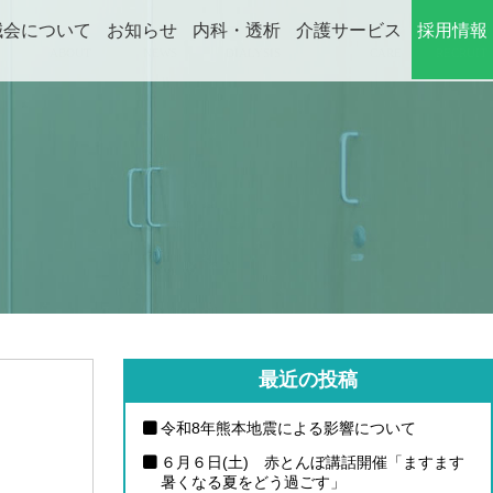
誠会について
お知らせ
内科・透析
介護サービス
採用情報
ABOUT
NEWS
DIALYSIS
CARE
RECRUIT
最近の投稿
令和8年熊本地震による影響について
６月６日(土) 赤とんぼ講話開催「ますます
暑くなる夏をどう過ごす」