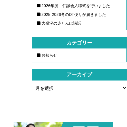
2026年度 仁誠会入職式を行いました！
2025-2026冬のDT便りが届きました！
大盛況の赤とんぼ講話！
カテゴリー
お知らせ
アーカイブ