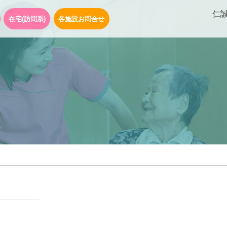
仁
在宅(訪問系)
各施設お問合せ