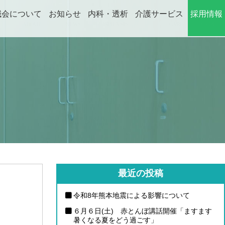
誠会について
お知らせ
内科・透析
介護サービス
採用情報
ABOUT
NEWS
DIALYSIS
CARE
RECRUIT
最近の投稿
令和8年熊本地震による影響について
６月６日(土) 赤とんぼ講話開催「ますます
暑くなる夏をどう過ごす」