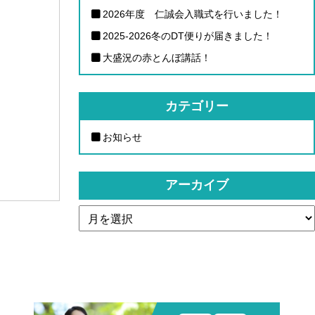
2026年度 仁誠会入職式を行いました！
2025-2026冬のDT便りが届きました！
大盛況の赤とんぼ講話！
カテゴリー
お知らせ
アーカイブ