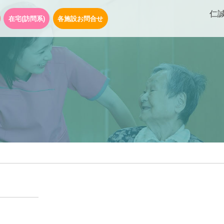
仁
在宅(訪問系)
各施設お問合せ