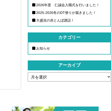
2026年度 仁誠会入職式を行いました！
2025-2026冬のDT便りが届きました！
大盛況の赤とんぼ講話！
カテゴリー
お知らせ
アーカイブ