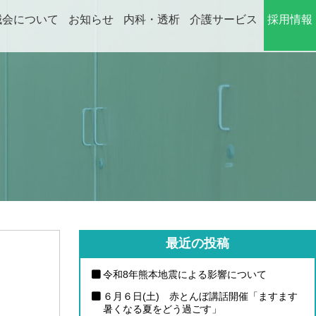
誠会について
お知らせ
内科・透析
介護サービス
採用情報
ABOUT
NEWS
DIALYSIS
CARE
RECRUIT
最近の投稿
令和8年熊本地震による影響について
６月６日(土) 赤とんぼ講話開催「ますます
暑くなる夏をどう過ごす」