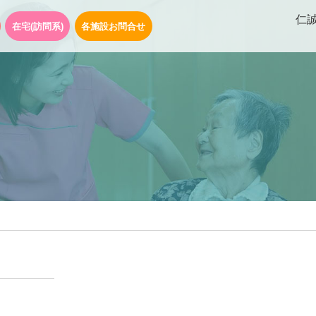
仁
在宅(訪問系)
各施設お問合せ