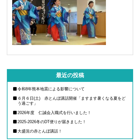
最近の投稿
令和8年熊本地震による影響について
６月６日(土) 赤とんぼ講話開催「ますます暑くなる夏をど
う過ごす」
2026年度 仁誠会入職式を行いました！
2025-2026冬のDT便りが届きました！
大盛況の赤とんぼ講話！