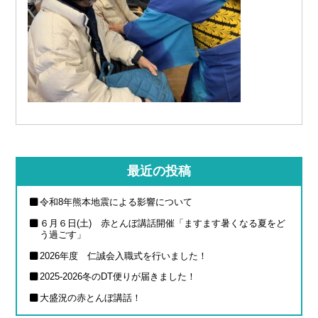
最近の投稿
令和8年熊本地震による影響について
６月６日(土) 赤とんぼ講話開催「ますます暑くなる夏をど
う過ごす」
2026年度 仁誠会入職式を行いました！
2025-2026冬のDT便りが届きました！
大盛況の赤とんぼ講話！