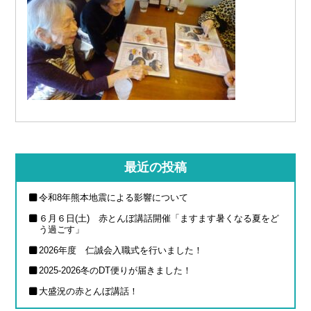
最近の投稿
令和8年熊本地震による影響について
６月６日(土) 赤とんぼ講話開催「ますます暑くなる夏をど
う過ごす」
2026年度 仁誠会入職式を行いました！
2025-2026冬のDT便りが届きました！
大盛況の赤とんぼ講話！