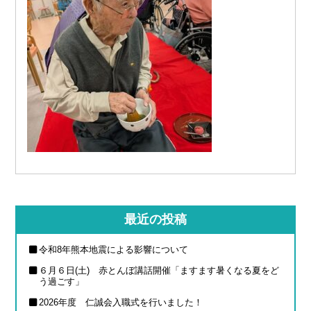
最近の投稿
令和8年熊本地震による影響について
６月６日(土) 赤とんぼ講話開催「ますます暑くなる夏をど
う過ごす」
2026年度 仁誠会入職式を行いました！