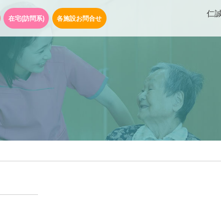
仁
在宅(訪問系)
各施設お問合せ