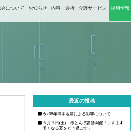
誠会について
お知らせ
内科・透析
介護サービス
採用情報
ABOUT
NEWS
DIALYSIS
CARE
RECRUIT
最近の投稿
令和8年熊本地震による影響について
６月６日(土) 赤とんぼ講話開催「ますます
暑くなる夏をどう過ごす」