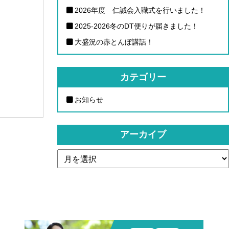
2026年度 仁誠会入職式を行いました！
2025-2026冬のDT便りが届きました！
大盛況の赤とんぼ講話！
カテゴリー
お知らせ
アーカイブ