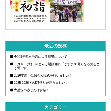
最近の投稿
令和8年熊本地震による影響について
６月６日(土) 赤とんぼ講話開催「ますます暑くなる夏をど
う過ごす」
2026年度 仁誠会入職式を行いました！
2025-2026冬のDT便りが届きました！
大盛況の赤とんぼ講話！
カテゴリー