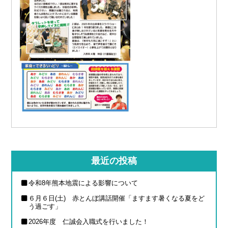
最近の投稿
令和8年熊本地震による影響について
６月６日(土) 赤とんぼ講話開催「ますます暑くなる夏をど
う過ごす」
2026年度 仁誠会入職式を行いました！