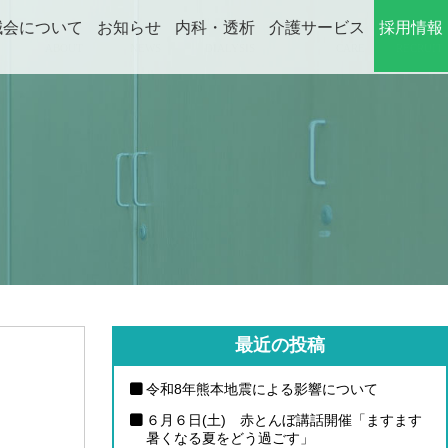
誠会について
お知らせ
内科・透析
介護サービス
採用情報
ABOUT
NEWS
DIALYSIS
CARE
RECRUIT
最近の投稿
令和8年熊本地震による影響について
６月６日(土) 赤とんぼ講話開催「ますます
暑くなる夏をどう過ごす」