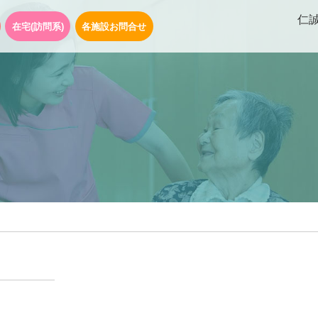
仁
在宅(訪問系)
各施設お問合せ