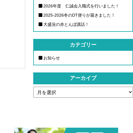
2026年度 仁誠会入職式を行いました！
2025-2026冬のDT便りが届きました！
大盛況の赤とんぼ講話！
カテゴリー
お知らせ
アーカイブ