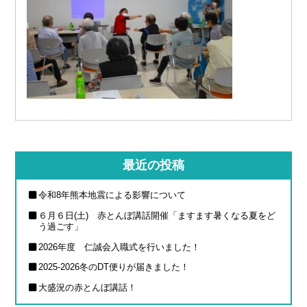
最近の投稿
令和8年熊本地震による影響について
６月６日(土) 赤とんぼ講話開催「ますます暑くなる夏をど
う過ごす」
2026年度 仁誠会入職式を行いました！
2025-2026冬のDT便りが届きました！
大盛況の赤とんぼ講話！