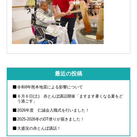
最近の投稿
令和8年熊本地震による影響について
６月６日(土) 赤とんぼ講話開催「ますます暑くなる夏をど
う過ごす」
2026年度 仁誠会入職式を行いました！
2025-2026冬のDT便りが届きました！
大盛況の赤とんぼ講話！