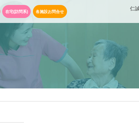
仁
在宅(訪問系)
各施設お問合せ