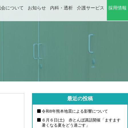
誠会について
お知らせ
内科・透析
介護サービス
採用情報
ABOUT
NEWS
DIALYSIS
CARE
RECRUIT
最近の投稿
令和8年熊本地震による影響について
６月６日(土) 赤とんぼ講話開催「ますます
暑くなる夏をどう過ごす」