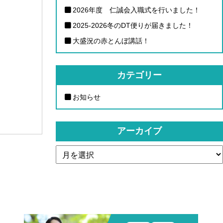
2026年度 仁誠会入職式を行いました！
2025-2026冬のDT便りが届きました！
大盛況の赤とんぼ講話！
カテゴリー
お知らせ
アーカイブ