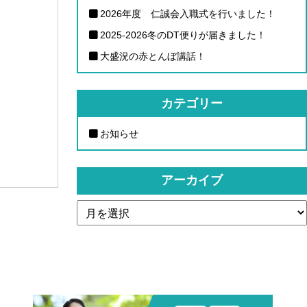
2026年度 仁誠会入職式を行いました！
2025-2026冬のDT便りが届きました！
大盛況の赤とんぼ講話！
カテゴリー
お知らせ
アーカイブ