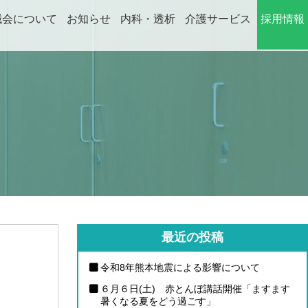
誠会について
お知らせ
内科・透析
介護サービス
採用情報
ABOUT
NEWS
DIALYSIS
CARE
RECRUIT
最近の投稿
令和8年熊本地震による影響について
６月６日(土) 赤とんぼ講話開催「ますます
暑くなる夏をどう過ごす」