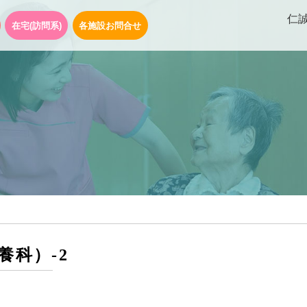
仁
在宅(訪問系)
各施設お問合せ
養科）-2