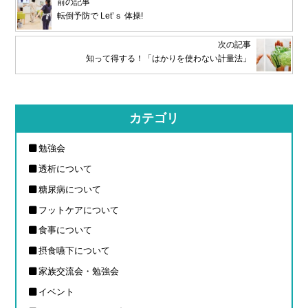
前の記事
転倒予防で Let’ｓ 体操!
次の記事
知って得する！「はかりを使わない計量法」
カテゴリ
勉強会
透析について
糖尿病について
フットケアについて
食事について
摂食嚥下について
家族交流会・勉強会
イベント