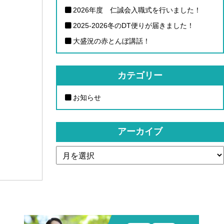
2026年度 仁誠会入職式を行いました！
2025-2026冬のDT便りが届きました！
大盛況の赤とんぼ講話！
カテゴリー
お知らせ
アーカイブ