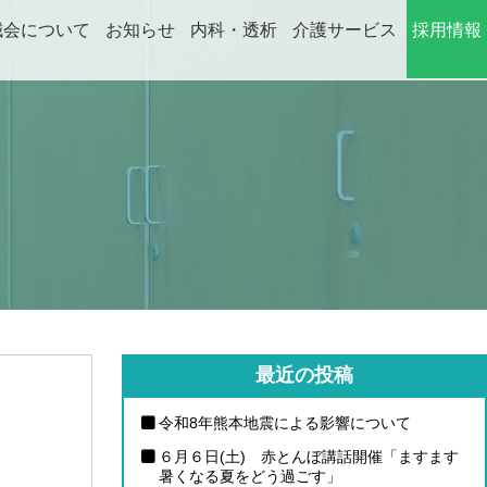
誠会について
お知らせ
内科・透析
介護サービス
採用情報
ABOUT
NEWS
DIALYSIS
CARE
RECRUIT
最近の投稿
令和8年熊本地震による影響について
６月６日(土) 赤とんぼ講話開催「ますます
暑くなる夏をどう過ごす」