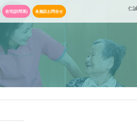
仁
在宅(訪問系)
各施設お問合せ