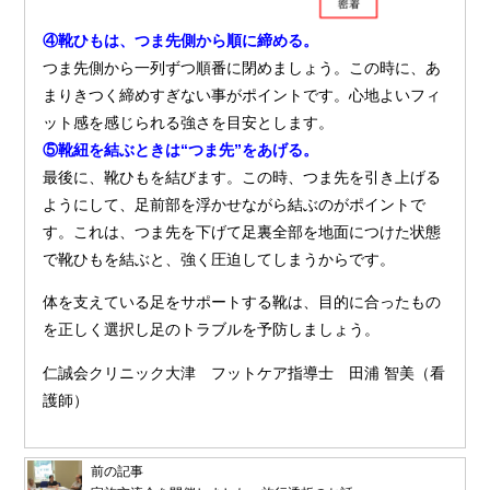
④靴ひもは、つま先側から順に締める。
つま先側から一列ずつ順番に閉めましょう。この時に、あ
まりきつく締めすぎない事がポイントです。心地よいフィ
ット感を感じられる強さを目安とします。
⑤靴紐を結ぶときは“つま先”をあげる。
最後に、靴ひもを結びます。この時、つま先を引き上げる
ようにして、足前部を浮かせながら結ぶのがポイントで
す。これは、つま先を下げて足裏全部を地面につけた状態
で靴ひもを結ぶと、強く圧迫してしまうからです。
体を支えている足をサポートする靴は、目的に合ったもの
を正しく選択し足のトラブルを予防しましょう。
仁誠会クリニック大津 フットケア指導士 田浦 智美（看
護師）
前の記事