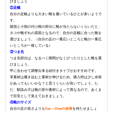
びましょう
②足幅
自分の足幅よりも大きい靴を履いているひとが多いようで
す。
親指と小指の付け根の部分に靴が当たらないくらいだと、
タコや靴ずれの原因となるので、自分の足幅に合った靴を
選びましょう。（自分の足の一番広いところと靴の一番広
いところが一致している）
③つま先
つま先部分は、なるべく隙間がなくぴったりとした靴を選
びましょう。
甲に合わせて調整出来る紐付きタイプがおすすめです。
革素材は履き込むと素材が伸びるため、購入時は少し余裕
があってもいいかな？と思うくらいが良いでしょう。た
だ、馴染み方は靴の形や素材によって異なるので、あくま
で目安として覚えておきましょう。
④靴のサイズ
自分の足の長さよりも
5㎜～10㎜の余裕
を持たせましょ