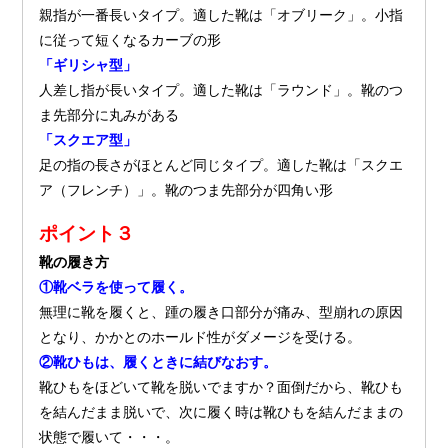
親指が一番長いタイプ。適した靴は「オブリーク」。小指
に従って短くなるカーブの形
「ギリシャ型」
人差し指が長いタイプ。適した靴は「ラウンド」。靴のつ
ま先部分に丸みがある
「スクエア型」
足の指の長さがほとんど同じタイプ。適した靴は「スクエ
ア（フレンチ）」。靴のつま先部分が四角い形
ポイント３
靴の履き方
①靴ベラを使って履く。
無理に靴を履くと、踵の履き口部分が痛み、型崩れの原因
となり、かかとのホールド性がダメージを受ける。
②靴ひもは、履くときに結びなおす。
靴ひもをほどいて靴を脱いでますか？面倒だから、靴ひも
を結んだまま脱いで、次に履く時は靴ひもを結んだままの
状態で履いて・・・。