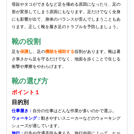
母趾やタコができるなど足を痛める原因になったり、足の
形が変形してしまう原因にもなります。足だけでなく全身
にも影響が出て、身体のバランスが歪んでしまうこともあ
ります。正しく靴を履き足のトラブルを予防しましょう。
靴の役割
足を
保護
し、足の
機能を補助する
役割があります。靴は暑
さ寒さから足を守るだけでなく、地面を歩くことで生じる
衝撃や摩擦をやわらげます。
靴の選び方
ポイント１
目的別
仕事履き：
自分の仕事はどんな作業が多いのかで選ぶ。
ウォーキング：
動きやすいスニーカーなどのウォーキング
シューズが適しています。
旅行：
行先や交通手段を考える。旅行内容によって、ヒー