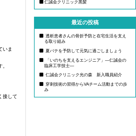
仁誠会クリニック黒髪
最近の投稿
透析患者さんの骨折予防と在宅生活を支え
る取り組み
ていま
夏バテを予防して元気に過ごしましょう
「いのちを支えるエンジニア」―仁誠会の
臨床工学技士―
す。
仁誠会クリニック光の森 新入職員紹介
穿刺技術の習得からVAチーム活動までの歩
み
く接して