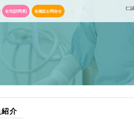
仁
在宅(訪問系)
各施設お問合せ
員紹介