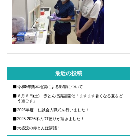
最近の投稿
令和8年熊本地震による影響について
６月６日(土) 赤とんぼ講話開催「ますます暑くなる夏をど
う過ごす」
2026年度 仁誠会入職式を行いました！
2025-2026冬のDT便りが届きました！
大盛況の赤とんぼ講話！