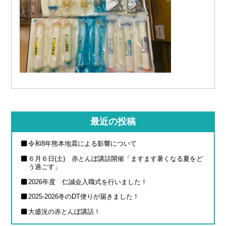
最近の投稿
令和8年熊本地震による影響について
６月６日(土) 赤とんぼ講話開催「ますます暑くなる夏をど
う過ごす」
2026年度 仁誠会入職式を行いました！
2025-2026冬のDT便りが届きました！
大盛況の赤とんぼ講話！