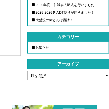
2026年度 仁誠会入職式を行いました！
2025-2026冬のDT便りが届きました！
大盛況の赤とんぼ講話！
カテゴリー
お知らせ
アーカイブ