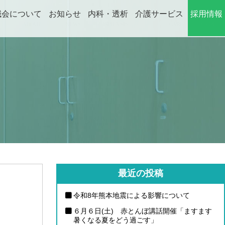
誠会について
お知らせ
内科・透析
介護サービス
採用情報
ABOUT
NEWS
DIALYSIS
CARE
RECRUIT
最近の投稿
令和8年熊本地震による影響について
６月６日(土) 赤とんぼ講話開催「ますます
暑くなる夏をどう過ごす」