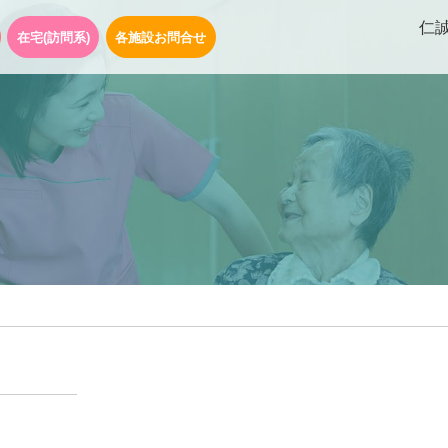
仁
在宅(訪問系)
各施設お問合せ