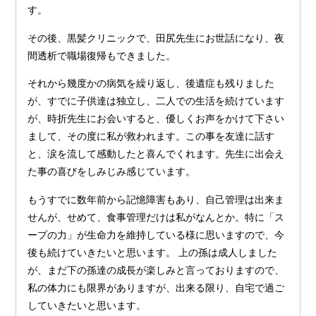
す。
その後、黒髪クリニックで、田尻先生にお世話になり、夜
間透析で職場復帰もできました。
それから幾度かの病気を繰り返し、後遺症も残りました
が、すでに子供達は独立し、二人での生活を続けています
が、時折先生にお会いすると、優しくお声をかけて下さい
まして、その度に私が救われます。この事を友達に話す
と、涙を流して感動したと喜んでくれます。先生に出会え
た事の喜びをしみじみ感じています。
もうすでに数年前から記憶障害もあり、自己管理は出来ま
せんが、せめて、食事管理だけは私がなんとか。特に「ス
ープの力」が生命力を維持している様に思いますので、今
後も続けていきたいと思います。 上の孫は成人しました
が、まだ下の孫達の成長が楽しみと言っておりますので、
私の体力にも限界がありますが、出来る限り、自宅で過ご
していきたいと思います。