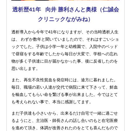
透析歴41年 向井 勝利さんと奥様（仁誠会
クリニックながみね）
透析導入から今年で41年になりますが、その当時透析人生
は、 わずか数年と聞いていましたので、それはすごいショ
ックでした。子供は小学一年と幼稚園で、入院中のベッド
で昼寝をする年齢でしたから毎日が大変で、学校への忘れ
物が多く子供達に目が届かなかった事、後に反省したのを
思い出します。
また、再生不良性貧血を発症時には、途方に暮れました。
毎日、職場の若い人達が交代で病院に来て下さって、鮮血
を輸血してもらい命を繋げる事が出来ました。今ではとて
も考えられない事で、本当に感謝してます。
まだ子供達も小さいから、出来るだけ自宅で一緒に過ごせ
るようにと、主治医・師長さんの話し合いのもと在宅医療
を進めて頂き、体調が改善されたのをとても喜んだもので