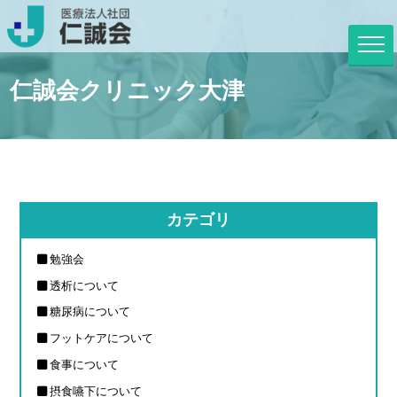
仁誠会クリニック大津
カテゴリ
勉強会
透析について
糖尿病について
フットケアについて
食事について
摂食嚥下について