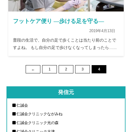
フットケア便り —歩ける足を守る—
2019年4月13日
普段の生活で、自分の足で歩くことは当たり前のことで
すよね。 もし自分の足で歩けなくなってしまったら…...
←
1
2
3
4
発信元
仁誠会
仁誠会クリニックながみね
仁誠会クリニック光の森
仁誠会クリニック大津