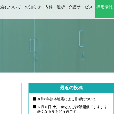
誠会について
お知らせ
内科・透析
介護サービス
採用情報
ABOUT
NEWS
DIALYSIS
CARE
RECRUIT
最近の投稿
令和8年熊本地震による影響について
６月６日(土) 赤とんぼ講話開催「ますます
暑くなる夏をどう過ごす」