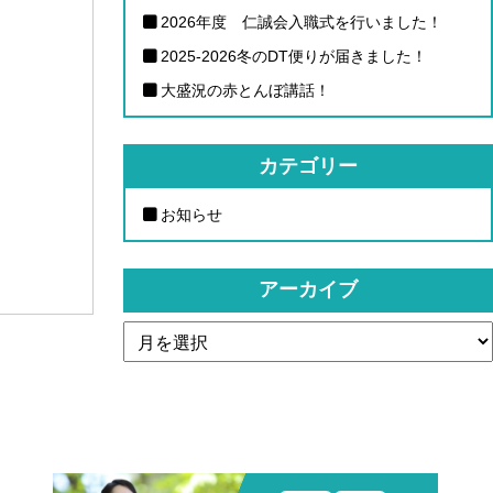
2026年度 仁誠会入職式を行いました！
2025-2026冬のDT便りが届きました！
大盛況の赤とんぼ講話！
カテゴリー
お知らせ
アーカイブ