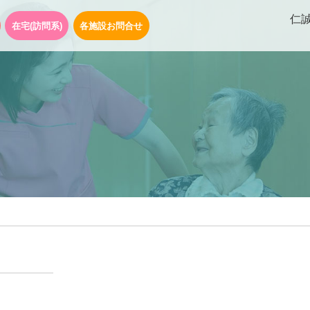
仁
在宅(訪問系)
各施設お問合せ