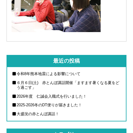
最近の投稿
令和8年熊本地震による影響について
６月６日(土) 赤とんぼ講話開催「ますます暑くなる夏をど
う過ごす」
2026年度 仁誠会入職式を行いました！
2025-2026冬のDT便りが届きました！
大盛況の赤とんぼ講話！