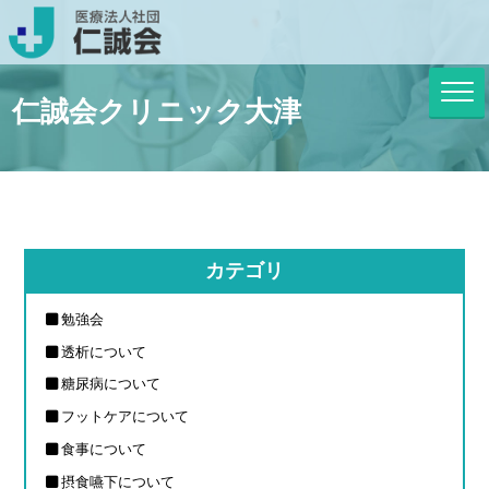
仁誠会クリニック大津
カテゴリ
勉強会
透析について
糖尿病について
フットケアについて
食事について
摂食嚥下について