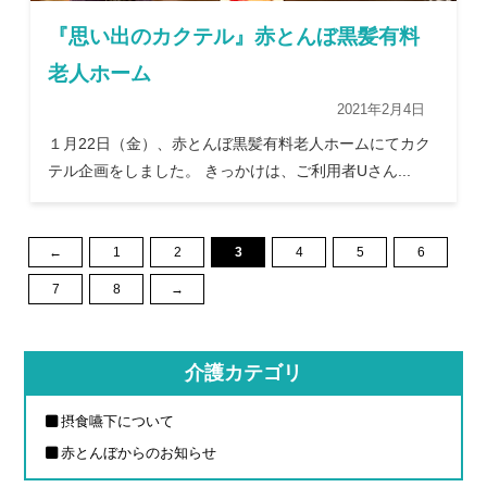
『思い出のカクテル』赤とんぼ黒髪有料
老人ホーム
2021年2月4日
１月22日（金）、赤とんぼ黒髪有料老人ホームにてカク
テル企画をしました。 きっかけは、ご利用者Uさん...
←
1
2
3
4
5
6
7
8
→
介護カテゴリ
摂食嚥下について
赤とんぼからのお知らせ