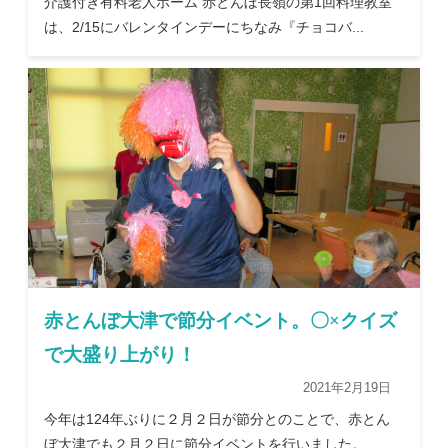
介護付き有料老人ホーム 赤とんぼ長嶺の第1回料理教室
は、2/15にバレンタインデーにちなみ『チョコバ...
赤とんぼ大津で節分イベント。〇×クイズ
で大盛り上がり！
2021年2月19日
今年は124年ぶりに２月２日が節分とのことで、赤とん
ぼ大津でも２月２日に節分イベントを行いました。 ...