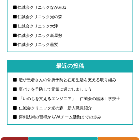
仁誠会クリニックながみね
仁誠会クリニック光の森
仁誠会クリニック大津
仁誠会クリニック新屋敷
仁誠会クリニック黒髪
最近の投稿
透析患者さんの骨折予防と在宅生活を支える取り組み
夏バテを予防して元気に過ごしましょう
「いのちを支えるエンジニア」―仁誠会の臨床工学技士―
仁誠会クリニック光の森 新入職員紹介
穿刺技術の習得からVAチーム活動までの歩み